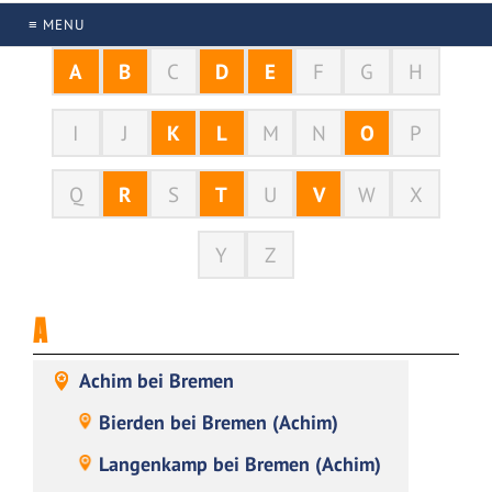
≡ MENU
A
B
C
D
E
F
G
H
I
J
K
L
M
N
O
P
Q
R
S
T
U
V
W
X
Y
Z
A
Achim bei Bremen
Bierden bei Bremen (Achim)
Langenkamp bei Bremen (Achim)