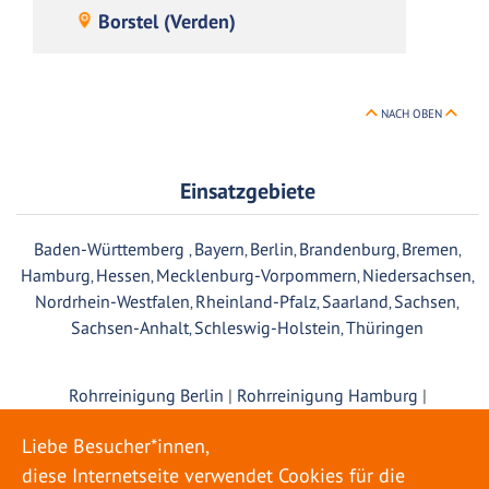
Borstel (Verden)
NACH OBEN
Einsatzgebiete
Baden-Württemberg
Bayern
Berlin
Brandenburg
Bremen
,
,
,
,
,
Hamburg
Hessen
Mecklenburg-Vorpommern
Niedersachsen
,
,
,
,
Nordrhein-Westfalen
Rheinland-Pfalz
Saarland
Sachsen
,
,
,
,
Sachsen-Anhalt
Schleswig-Holstein
Thüringen
,
,
Rohrreinigung Berlin
|
Rohrreinigung Hamburg
|
Rohrreinigung München
|
Rohrreinigung Köln
|
Rohrreinigung
Frankfurt
|
Rohrreinigung Stuttgart
|
Rohrreinigung
Liebe Besucher*innen,
Düsseldorf
|
Rohrreinigung Dortmund
|
Rohrreinigung Essen
|
diese Internetseite verwendet Cookies für die