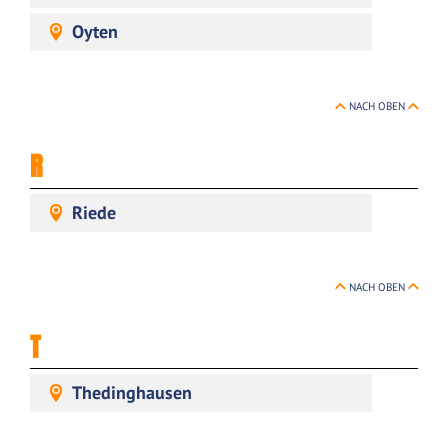
Oyten
NACH OBEN
R
Riede
NACH OBEN
T
Thedinghausen