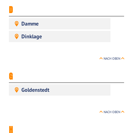
D
Damme
Dinklage
NACH OBEN
G
Goldenstedt
NACH OBEN
H