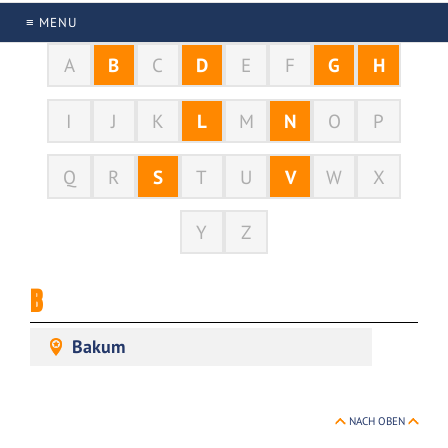
≡ MENU
A
B
C
D
E
F
G
H
I
J
K
L
M
N
O
P
Q
R
S
T
U
V
W
X
Y
Z
B
Bakum
NACH OBEN