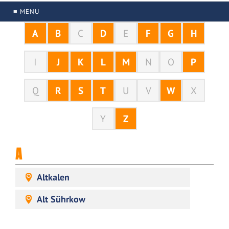
≡ MENU
A
B
C
D
E
F
G
H
I
J
K
L
M
N
O
P
Q
R
S
T
U
V
W
X
Y
Z
A
Altkalen
Alt Sührkow