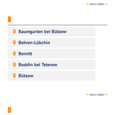
NACH OBEN
B
Baumgarten bei Bützow
Behren-Lübchin
Bernitt
Boddin bei Teterow
Bützow
NACH OBEN
D