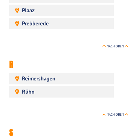
Plaaz
Prebberede
NACH OBEN
R
Reimershagen
Rühn
NACH OBEN
S