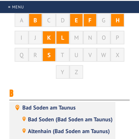
≡ MENU
A
B
C
D
E
F
G
H
I
J
K
L
M
N
O
P
Q
R
S
T
U
V
W
X
Y
Z
B
Bad Soden am Taunus
Bad Soden (Bad Soden am Taunus)
Altenhain (Bad Soden am Taunus)