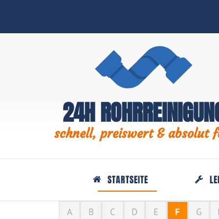
24H ROHRREINIGUN
schnell, preiswert & absolut f
STARTSEITE
LE
A
B
C
D
E
F
G