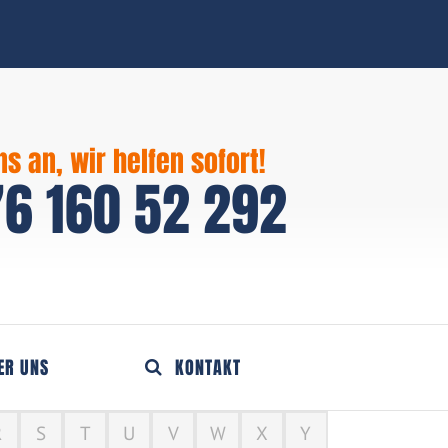
ns an, wir helfen sofort!
6 160 52 292
ER UNS
KONTAKT
R
S
T
U
V
W
X
Y