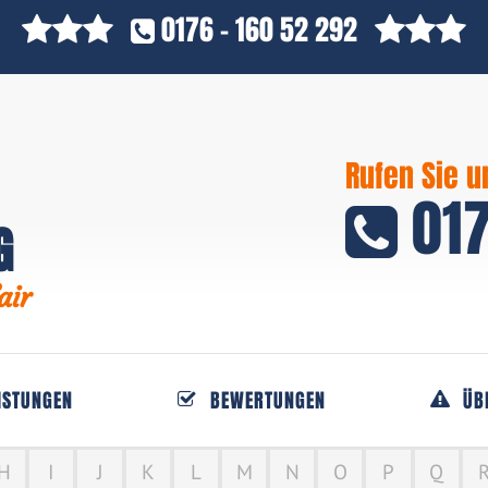
0176 - 160 52 292
Rufen Sie u
017
G
air
ISTUNGEN
BEWERTUNGEN
ÜB
H
I
J
K
L
M
N
O
P
Q