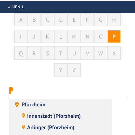
≡ MENU
A
B
C
D
E
F
G
H
I
J
K
L
M
N
O
P
Q
R
S
T
U
V
W
X
Y
Z
P
Pforzheim
Innenstadt (Pforzheim)
Arlinger (Pforzheim)