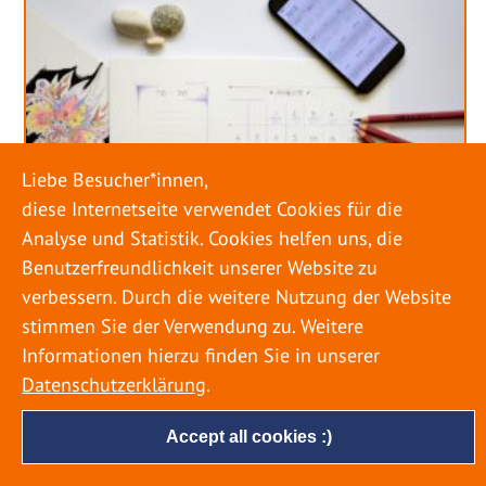
Liebe Besucher*innen,
diese Internetseite verwendet Cookies für die
Analyse und Statistik. Cookies helfen uns, die
Benutzerfreundlichkeit unserer Website zu
verbessern. Durch die weitere Nutzung der Website
stimmen Sie der Verwendung zu. Weitere
URLAUB RICHTIG PLANEN – ROHRBRUCH
VERHINDERN
Informationen hierzu finden Sie in unserer
Datenschutzerklärung
.
18. MAI 2022
Accept all cookies :)
Egal ob Sommer oder Winter: Alle Menschen
genießen ihren Urlaub. Dabei zieht es die Einen