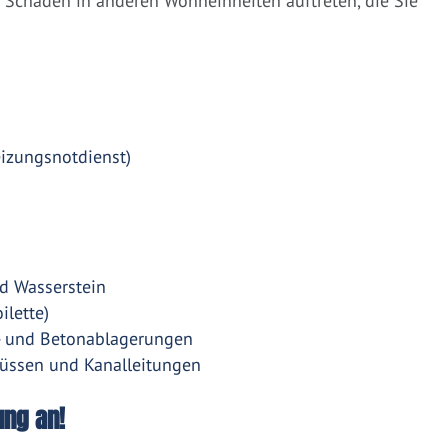
Schäden in anderen Wohneinheiten auftreten, die Sie
eizungsnotdienst)
d Wasserstein
ilette)
- und Betonablagerungen
üssen und Kanalleitungen
ung an!