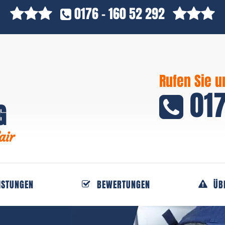
0176 - 160 52 292
Rufen Sie u
017
G
air
ISTUNGEN
BEWERTUNGEN
ÜB