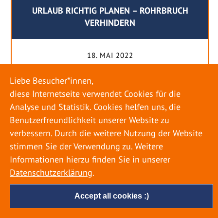
URLAUB RICHTIG PLANEN – ROHRBRUCH
VERHINDERN
18. MAI 2022
Egal ob Sommer oder Winter: Alle Menschen
Liebe Besucher*innen,
genießen ihren Urlaub. Dabei zieht es die Einen
diese Internetseite verwendet Cookies für die
weiter weg, die Anderen bleiben dann doch
Analyse und Statistik. Cookies helfen uns, die
lieber in der Heimat. Wenn Sie für eine längere
Benutzerfreundlichkeit unserer Website zu
Zeit wegfahren möchten, gibt es einige Dinge zu
verbessern. Durch die weitere Nutzung der Website
beachten, damit nicht anschließend eine böse
stimmen Sie der Verwendung zu. Weitere
Überraschung auf Sie wartet. Um einen
Informationen hierzu finden Sie in unserer
möglichst entspannten Urlaub zu […]
Datenschutzerklärung
.
Accept all cookies :)