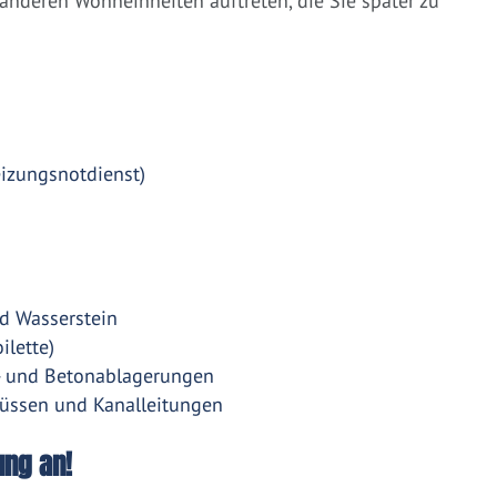
nderen Wohneinheiten auftreten, die Sie später zu
eizungsnotdienst)
d Wasserstein
ilette)
- und Betonablagerungen
üssen und Kanalleitungen
ung an!