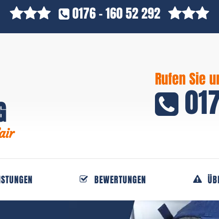
0176 - 160 52 292
Rufen Sie u
017
G
air
ISTUNGEN
BEWERTUNGEN
ÜB