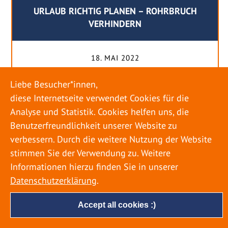
URLAUB RICHTIG PLANEN – ROHRBRUCH
VERHINDERN
18. MAI 2022
Egal ob Sommer oder Winter: Alle Menschen
Liebe Besucher*innen,
genießen ihren Urlaub. Dabei zieht es die Einen
diese Internetseite verwendet Cookies für die
weiter weg, die Anderen bleiben dann doch
Analyse und Statistik. Cookies helfen uns, die
lieber in der Heimat. Wenn Sie für eine längere
Benutzerfreundlichkeit unserer Website zu
Zeit wegfahren möchten, gibt es einige Dinge zu
verbessern. Durch die weitere Nutzung der Website
beachten, damit nicht anschließend eine böse
stimmen Sie der Verwendung zu. Weitere
Überraschung auf Sie wartet. Um einen
Informationen hierzu finden Sie in unserer
möglichst entspannten Urlaub zu […]
Datenschutzerklärung
.
Accept all cookies :)