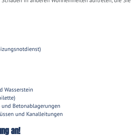
Schäden in anderen Wohneinheiten auftreten, die Sie
eizungsnotdienst)
d Wasserstein
ilette)
- und Betonablagerungen
üssen und Kanalleitungen
ung an!