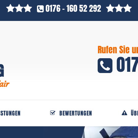
0176 - 160 52 292
Rufen Sie u
017
G
air
ISTUNGEN
BEWERTUNGEN
ÜB