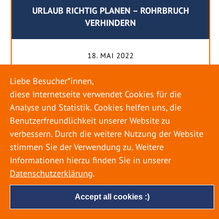
URLAUB RICHTIG PLANEN – ROHRBRUCH
VERHINDERN
18. MAI 2022
Egal ob Sommer oder Winter: Alle Menschen
Liebe Besucher*innen,
genießen ihren Urlaub. Dabei zieht es die Einen
diese Internetseite verwendet Cookies für die
weiter weg, die Anderen bleiben dann doch
Analyse und Statistik. Cookies helfen uns, die
lieber in der Heimat. Wenn Sie für eine längere
Benutzerfreundlichkeit unserer Website zu
Zeit wegfahren möchten, gibt es einige Dinge zu
verbessern. Durch die weitere Nutzung der Website
beachten, damit nicht anschließend eine böse
stimmen Sie der Verwendung zu. Weitere
Überraschung auf Sie wartet. Um einen
Informationen hierzu finden Sie in unserer
möglichst entspannten Urlaub zu […]
Datenschutzerklärung
.
Accept all cookies :)