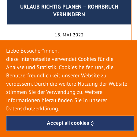
URLAUB RICHTIG PLANEN – ROHRBRUCH
VERHINDERN
18. MAI 2022
Egal ob Sommer oder Winter: Alle Menschen
Liebe Besucher*innen,
genießen ihren Urlaub. Dabei zieht es die Einen
diese Internetseite verwendet Cookies für die
weiter weg, die Anderen bleiben dann doch
Analyse und Statistik. Cookies helfen uns, die
lieber in der Heimat. Wenn Sie für eine längere
Benutzerfreundlichkeit unserer Website zu
Zeit wegfahren möchten, gibt es einige Dinge zu
verbessern. Durch die weitere Nutzung der Website
beachten, damit nicht anschließend eine böse
stimmen Sie der Verwendung zu. Weitere
Überraschung auf Sie wartet. Um einen
Informationen hierzu finden Sie in unserer
möglichst entspannten Urlaub zu […]
Datenschutzerklärung
.
Accept all cookies :)