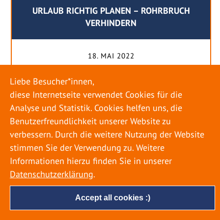
URLAUB RICHTIG PLANEN – ROHRBRUCH
VERHINDERN
18. MAI 2022
Egal ob Sommer oder Winter: Alle Menschen
Liebe Besucher*innen,
genießen ihren Urlaub. Dabei zieht es die Einen
diese Internetseite verwendet Cookies für die
weiter weg, die Anderen bleiben dann doch
Analyse und Statistik. Cookies helfen uns, die
lieber in der Heimat. Wenn Sie für eine längere
Benutzerfreundlichkeit unserer Website zu
Zeit wegfahren möchten, gibt es einige Dinge zu
verbessern. Durch die weitere Nutzung der Website
beachten, damit nicht anschließend eine böse
stimmen Sie der Verwendung zu. Weitere
Überraschung auf Sie wartet. Um einen
Informationen hierzu finden Sie in unserer
möglichst entspannten Urlaub zu […]
Datenschutzerklärung
.
Accept all cookies :)