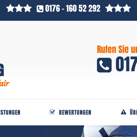
0176 - 160 52 292
Rufen Sie u
017
G
air
ISTUNGEN
BEWERTUNGEN
ÜB