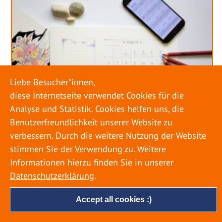
Liebe Besucher*innen,
diese Internetseite verwendet Cookies für die
Analyse und Statistik. Cookies helfen uns, die
Benutzerfreundlichkeit unserer Website zu
verbessern. Durch die weitere Nutzung der Website
stimmen Sie der Verwendung zu. Weitere
URLAUB RICHTIG PLANEN – ROHRBRUCH
VERHINDERN
Informationen hierzu finden Sie in unserer
Datenschutzerklärung
.
18. MAI 2022
Accept all cookies :)
Egal ob Sommer oder Winter: Alle Menschen
genießen ihren Urlaub. Dabei zieht es die Einen