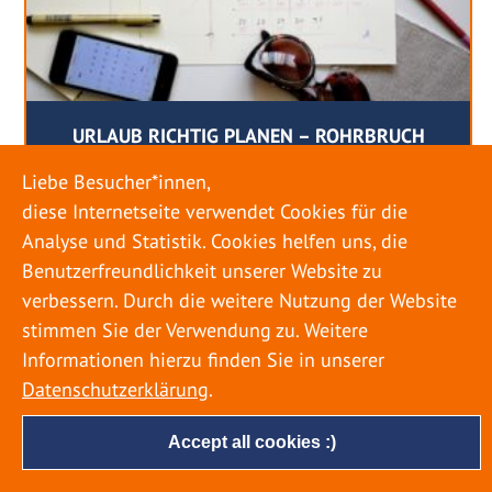
URLAUB RICHTIG PLANEN – ROHRBRUCH
VERHINDERN
Liebe Besucher*innen,
diese Internetseite verwendet Cookies für die
18. MAI 2022
Analyse und Statistik. Cookies helfen uns, die
Egal ob Sommer oder Winter: Alle Menschen
Benutzerfreundlichkeit unserer Website zu
genießen ihren Urlaub. Dabei zieht es die Einen
verbessern. Durch die weitere Nutzung der Website
weiter weg, die Anderen bleiben dann doch
stimmen Sie der Verwendung zu. Weitere
lieber in der Heimat. Wenn Sie für eine längere
Informationen hierzu finden Sie in unserer
Zeit wegfahren möchten, gibt es einige Dinge zu
Datenschutzerklärung
.
beachten, damit nicht anschließend eine böse
Überraschung auf Sie wartet. Um einen
Accept all cookies :)
möglichst entspannten Urlaub zu […]