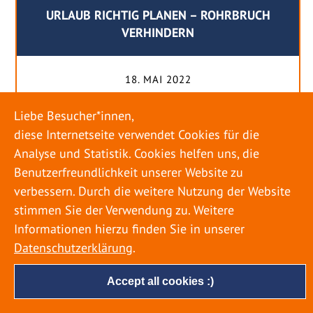
URLAUB RICHTIG PLANEN – ROHRBRUCH
VERHINDERN
18. MAI 2022
Egal ob Sommer oder Winter: Alle Menschen
Liebe Besucher*innen,
genießen ihren Urlaub. Dabei zieht es die Einen
diese Internetseite verwendet Cookies für die
weiter weg, die Anderen bleiben dann doch
Analyse und Statistik. Cookies helfen uns, die
lieber in der Heimat. Wenn Sie für eine längere
Benutzerfreundlichkeit unserer Website zu
Zeit wegfahren möchten, gibt es einige Dinge zu
verbessern. Durch die weitere Nutzung der Website
beachten, damit nicht anschließend eine böse
stimmen Sie der Verwendung zu. Weitere
Überraschung auf Sie wartet. Um einen
Informationen hierzu finden Sie in unserer
möglichst entspannten Urlaub zu […]
Datenschutzerklärung
.
Accept all cookies :)