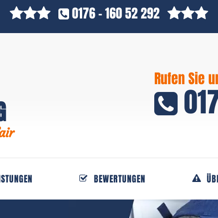
0176 - 160 52 292
Rufen Sie u
017
G
air
ISTUNGEN
BEWERTUNGEN
ÜB