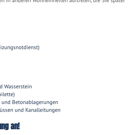
 in anderen Wohneinheiten auftreten, die Sie später
eizungsnotdienst)
d Wasserstein
ilette)
- und Betonablagerungen
üssen und Kanalleitungen
ung an!