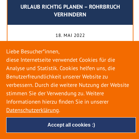
URLAUB RICHTIG PLANEN – ROHRBRUCH
VERHINDERN
18. MAI 2022
Egal ob Sommer oder Winter: Alle Menschen
Liebe Besucher*innen,
genießen ihren Urlaub. Dabei zieht es die Einen
diese Internetseite verwendet Cookies für die
weiter weg, die Anderen bleiben dann doch
Analyse und Statistik. Cookies helfen uns, die
lieber in der Heimat. Wenn Sie für eine längere
Benutzerfreundlichkeit unserer Website zu
Zeit wegfahren möchten, gibt es einige Dinge zu
verbessern. Durch die weitere Nutzung der Website
beachten, damit nicht anschließend eine böse
stimmen Sie der Verwendung zu. Weitere
Überraschung auf Sie wartet. Um einen
Informationen hierzu finden Sie in unserer
möglichst entspannten Urlaub zu […]
Datenschutzerklärung
.
Accept all cookies :)