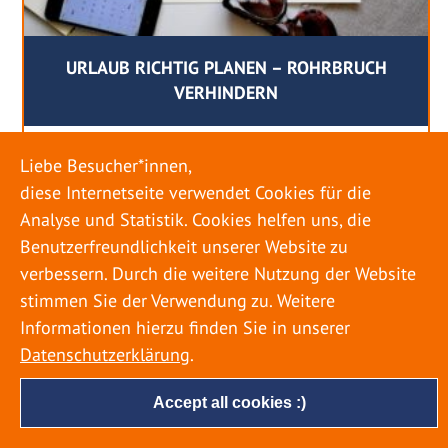
URLAUB RICHTIG PLANEN – ROHRBRUCH
VERHINDERN
18. MAI 2022
Liebe Besucher*innen,
Egal ob Sommer oder Winter: Alle Menschen
diese Internetseite verwendet Cookies für die
genießen ihren Urlaub. Dabei zieht es die Einen
Analyse und Statistik. Cookies helfen uns, die
weiter weg, die Anderen bleiben dann doch
Benutzerfreundlichkeit unserer Website zu
lieber in der Heimat. Wenn Sie für eine längere
verbessern. Durch die weitere Nutzung der Website
Zeit wegfahren möchten, gibt es einige Dinge zu
stimmen Sie der Verwendung zu. Weitere
beachten, damit nicht anschließend eine böse
Informationen hierzu finden Sie in unserer
Überraschung auf Sie wartet. Um einen
Datenschutzerklärung
.
möglichst entspannten Urlaub zu […]
Accept all cookies :)