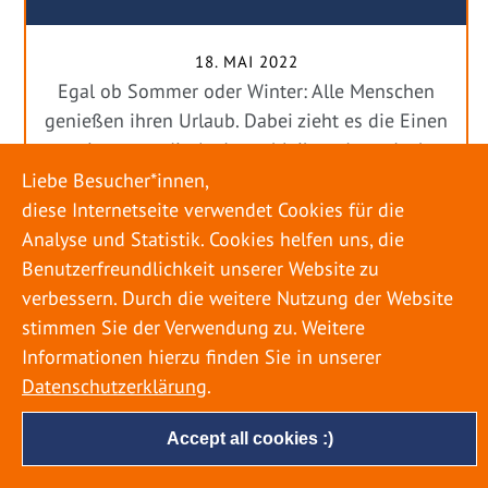
18. MAI 2022
Egal ob Sommer oder Winter: Alle Menschen
genießen ihren Urlaub. Dabei zieht es die Einen
weiter weg, die Anderen bleiben dann doch
lieber in der Heimat. Wenn Sie für eine längere
Liebe Besucher*innen,
Zeit wegfahren möchten, gibt es einige Dinge zu
diese Internetseite verwendet Cookies für die
beachten, damit nicht anschließend eine böse
Analyse und Statistik. Cookies helfen uns, die
Überraschung auf Sie wartet. Um einen
Benutzerfreundlichkeit unserer Website zu
möglichst entspannten Urlaub zu […]
verbessern. Durch die weitere Nutzung der Website
stimmen Sie der Verwendung zu. Weitere
Informationen hierzu finden Sie in unserer
Datenschutzerklärung
.
Accept all cookies :)