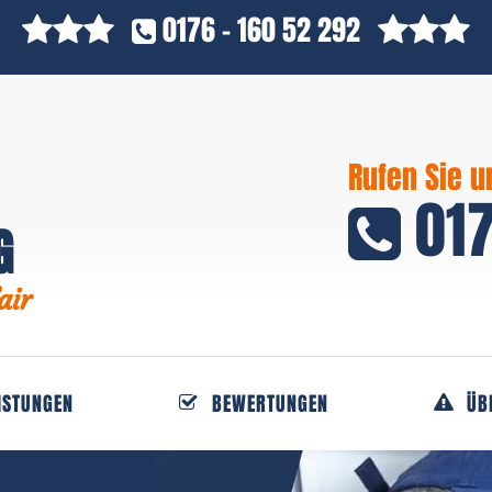
0176 - 160 52 292
Rufen Sie u
017
G
air
ISTUNGEN
BEWERTUNGEN
ÜB