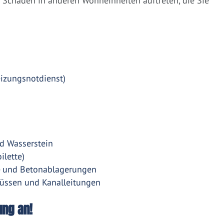
Schäden in anderen Wohneinheiten auftreten, die Sie
eizungsnotdienst)
d Wasserstein
ilette)
- und Betonablagerungen
üssen und Kanalleitungen
ung an!