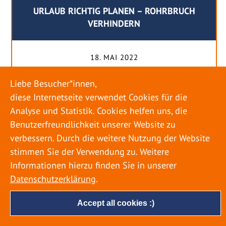
URLAUB RICHTIG PLANEN – ROHRBRUCH
VERHINDERN
18. MAI 2022
Egal ob Sommer oder Winter: Alle Menschen
Liebe Besucher*innen,
genießen ihren Urlaub. Dabei zieht es die Einen
diese Internetseite verwendet Cookies für die
weiter weg, die Anderen bleiben dann doch
Analyse und Statistik. Cookies helfen uns, die
lieber in der Heimat. Wenn Sie für eine längere
Benutzerfreundlichkeit unserer Website zu
Zeit wegfahren möchten, gibt es einige Dinge zu
verbessern. Durch die weitere Nutzung der Website
beachten, damit nicht anschließend eine böse
stimmen Sie der Verwendung zu. Weitere
Überraschung auf Sie wartet. Um einen
Informationen hierzu finden Sie in unserer
möglichst entspannten Urlaub zu […]
Datenschutzerklärung
.
Accept all cookies :)