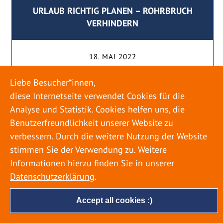
URLAUB RICHTIG PLANEN – ROHRBRUCH
VERHINDERN
18. MAI 2022
Egal ob Sommer oder Winter: Alle Menschen
Liebe Besucher*innen,
genießen ihren Urlaub. Dabei zieht es die Einen
diese Internetseite verwendet Cookies für die
weiter weg, die Anderen bleiben dann doch
Analyse und Statistik. Cookies helfen uns, die
lieber in der Heimat. Wenn Sie für eine längere
Benutzerfreundlichkeit unserer Website zu
Zeit wegfahren möchten, gibt es einige Dinge zu
verbessern. Durch die weitere Nutzung der Website
beachten, damit nicht anschließend eine böse
stimmen Sie der Verwendung zu. Weitere
Überraschung auf Sie wartet. Um einen
Informationen hierzu finden Sie in unserer
möglichst entspannten Urlaub zu […]
Datenschutzerklärung
.
Accept all cookies :)