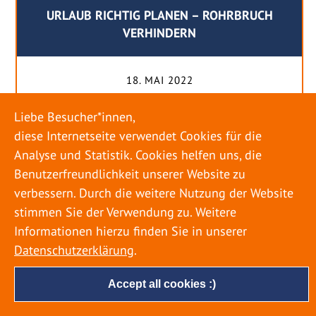
URLAUB RICHTIG PLANEN – ROHRBRUCH
VERHINDERN
18. MAI 2022
Egal ob Sommer oder Winter: Alle Menschen
Liebe Besucher*innen,
genießen ihren Urlaub. Dabei zieht es die Einen
diese Internetseite verwendet Cookies für die
weiter weg, die Anderen bleiben dann doch
Analyse und Statistik. Cookies helfen uns, die
lieber in der Heimat. Wenn Sie für eine längere
Benutzerfreundlichkeit unserer Website zu
Zeit wegfahren möchten, gibt es einige Dinge zu
verbessern. Durch die weitere Nutzung der Website
beachten, damit nicht anschließend eine böse
stimmen Sie der Verwendung zu. Weitere
Überraschung auf Sie wartet. Um einen
Informationen hierzu finden Sie in unserer
möglichst entspannten Urlaub zu […]
Datenschutzerklärung
.
Accept all cookies :)