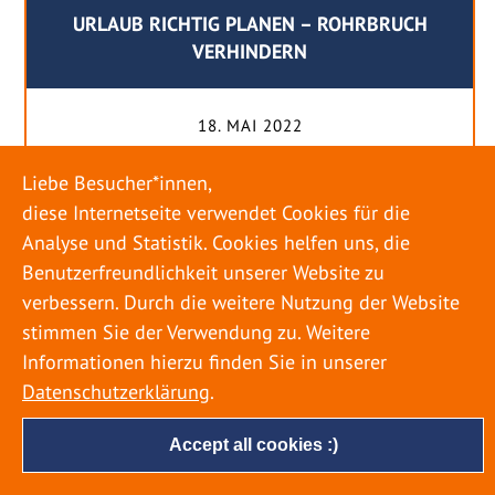
URLAUB RICHTIG PLANEN – ROHRBRUCH
VERHINDERN
18. MAI 2022
Egal ob Sommer oder Winter: Alle Menschen
Liebe Besucher*innen,
genießen ihren Urlaub. Dabei zieht es die Einen
diese Internetseite verwendet Cookies für die
weiter weg, die Anderen bleiben dann doch
Analyse und Statistik. Cookies helfen uns, die
lieber in der Heimat. Wenn Sie für eine längere
Benutzerfreundlichkeit unserer Website zu
Zeit wegfahren möchten, gibt es einige Dinge zu
verbessern. Durch die weitere Nutzung der Website
beachten, damit nicht anschließend eine böse
stimmen Sie der Verwendung zu. Weitere
Überraschung auf Sie wartet. Um einen
Informationen hierzu finden Sie in unserer
möglichst entspannten Urlaub zu […]
Datenschutzerklärung
.
Accept all cookies :)