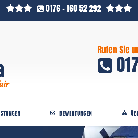
0176 - 160 52 292
Rufen Sie u
017
G
air
ISTUNGEN
BEWERTUNGEN
ÜB