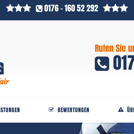
0176 - 160 52 292
Rufen Sie u
017
G
air
ISTUNGEN
BEWERTUNGEN
ÜB