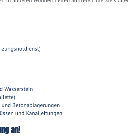
 in anderen Wohneinheiten auftreten, die Sie später
eizungsnotdienst)
d Wasserstein
ilette)
- und Betonablagerungen
üssen und Kanalleitungen
ung an!