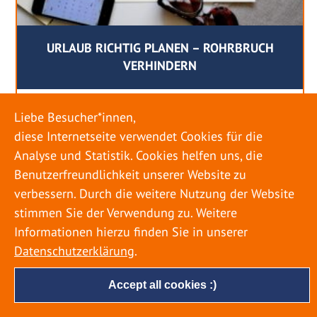
URLAUB RICHTIG PLANEN – ROHRBRUCH
VERHINDERN
18. MAI 2022
Liebe Besucher*innen,
Egal ob Sommer oder Winter: Alle Menschen
diese Internetseite verwendet Cookies für die
genießen ihren Urlaub. Dabei zieht es die Einen
Analyse und Statistik. Cookies helfen uns, die
weiter weg, die Anderen bleiben dann doch
Benutzerfreundlichkeit unserer Website zu
lieber in der Heimat. Wenn Sie für eine längere
verbessern. Durch die weitere Nutzung der Website
Zeit wegfahren möchten, gibt es einige Dinge zu
stimmen Sie der Verwendung zu. Weitere
beachten, damit nicht anschließend eine böse
Informationen hierzu finden Sie in unserer
Überraschung auf Sie wartet. Um einen
Datenschutzerklärung
.
möglichst entspannten Urlaub zu […]
Accept all cookies :)