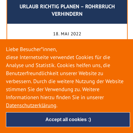
URLAUB RICHTIG PLANEN – ROHRBRUCH
VERHINDERN
18. MAI 2022
Egal ob Sommer oder Winter: Alle Menschen
Liebe Besucher*innen,
genießen ihren Urlaub. Dabei zieht es die Einen
diese Internetseite verwendet Cookies für die
weiter weg, die Anderen bleiben dann doch
Analyse und Statistik. Cookies helfen uns, die
lieber in der Heimat. Wenn Sie für eine längere
Benutzerfreundlichkeit unserer Website zu
Zeit wegfahren möchten, gibt es einige Dinge zu
verbessern. Durch die weitere Nutzung der Website
beachten, damit nicht anschließend eine böse
stimmen Sie der Verwendung zu. Weitere
Überraschung auf Sie wartet. Um einen
Informationen hierzu finden Sie in unserer
möglichst entspannten Urlaub zu […]
Datenschutzerklärung
.
Accept all cookies :)