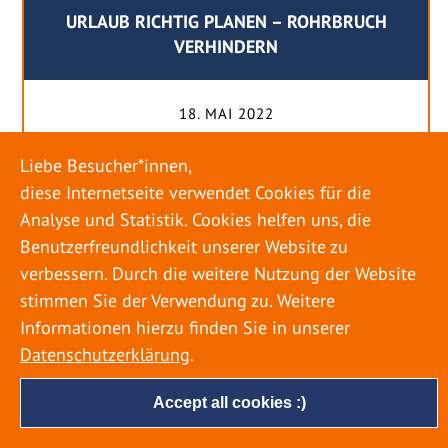
URLAUB RICHTIG PLANEN – ROHRBRUCH
VERHINDERN
18. MAI 2022
Egal ob Sommer oder Winter: Alle Menschen
Liebe Besucher*innen,
genießen ihren Urlaub. Dabei zieht es die Einen
diese Internetseite verwendet Cookies für die
weiter weg, die Anderen bleiben dann doch
Analyse und Statistik. Cookies helfen uns, die
lieber in der Heimat. Wenn Sie für eine längere
Benutzerfreundlichkeit unserer Website zu
Zeit wegfahren möchten, gibt es einige Dinge zu
verbessern. Durch die weitere Nutzung der Website
beachten, damit nicht anschließend eine böse
stimmen Sie der Verwendung zu. Weitere
Überraschung auf Sie wartet. Um einen
Informationen hierzu finden Sie in unserer
möglichst entspannten Urlaub zu […]
Datenschutzerklärung
.
Accept all cookies :)