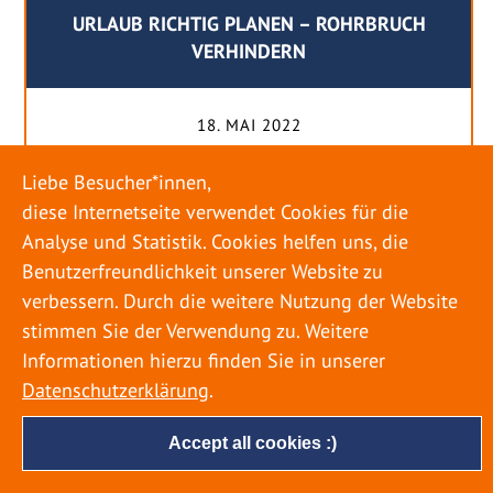
URLAUB RICHTIG PLANEN – ROHRBRUCH
VERHINDERN
18. MAI 2022
Egal ob Sommer oder Winter: Alle Menschen
Liebe Besucher*innen,
genießen ihren Urlaub. Dabei zieht es die Einen
diese Internetseite verwendet Cookies für die
weiter weg, die Anderen bleiben dann doch
Analyse und Statistik. Cookies helfen uns, die
lieber in der Heimat. Wenn Sie für eine längere
Benutzerfreundlichkeit unserer Website zu
Zeit wegfahren möchten, gibt es einige Dinge zu
verbessern. Durch die weitere Nutzung der Website
beachten, damit nicht anschließend eine böse
stimmen Sie der Verwendung zu. Weitere
Überraschung auf Sie wartet. Um einen
Informationen hierzu finden Sie in unserer
möglichst entspannten Urlaub zu […]
Datenschutzerklärung
.
Accept all cookies :)