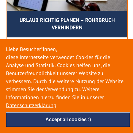
URLAUB RICHTIG PLANEN – ROHRBRUCH
VERHINDERN
18. MAI 2022
Liebe Besucher*innen,
Egal ob Sommer oder Winter: Alle Menschen
diese Internetseite verwendet Cookies für die
genießen ihren Urlaub. Dabei zieht es die Einen
Analyse und Statistik. Cookies helfen uns, die
weiter weg, die Anderen bleiben dann doch
Benutzerfreundlichkeit unserer Website zu
lieber in der Heimat. Wenn Sie für eine längere
verbessern. Durch die weitere Nutzung der Website
Zeit wegfahren möchten, gibt es einige Dinge zu
stimmen Sie der Verwendung zu. Weitere
beachten, damit nicht anschließend eine böse
Informationen hierzu finden Sie in unserer
Überraschung auf Sie wartet. Um einen
Datenschutzerklärung
.
möglichst entspannten Urlaub zu […]
Accept all cookies :)