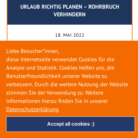
URLAUB RICHTIG PLANEN – ROHRBRUCH
VERHINDERN
18. MAI 2022
Egal ob Sommer oder Winter: Alle Menschen
Liebe Besucher*innen,
genießen ihren Urlaub. Dabei zieht es die Einen
diese Internetseite verwendet Cookies für die
weiter weg, die Anderen bleiben dann doch
Analyse und Statistik. Cookies helfen uns, die
lieber in der Heimat. Wenn Sie für eine längere
Benutzerfreundlichkeit unserer Website zu
Zeit wegfahren möchten, gibt es einige Dinge zu
verbessern. Durch die weitere Nutzung der Website
beachten, damit nicht anschließend eine böse
stimmen Sie der Verwendung zu. Weitere
Überraschung auf Sie wartet. Um einen
Informationen hierzu finden Sie in unserer
möglichst entspannten Urlaub zu […]
Datenschutzerklärung
.
Accept all cookies :)