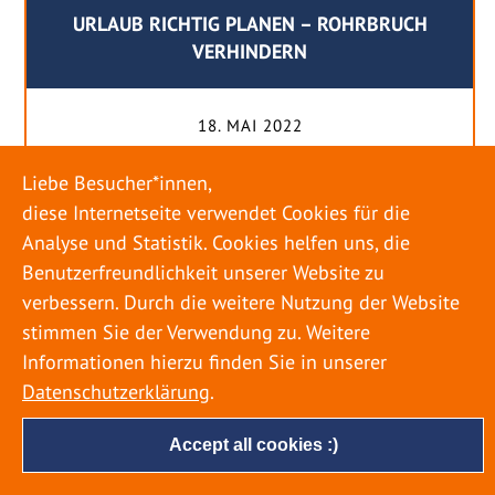
URLAUB RICHTIG PLANEN – ROHRBRUCH
VERHINDERN
18. MAI 2022
Egal ob Sommer oder Winter: Alle Menschen
Liebe Besucher*innen,
genießen ihren Urlaub. Dabei zieht es die Einen
diese Internetseite verwendet Cookies für die
weiter weg, die Anderen bleiben dann doch
Analyse und Statistik. Cookies helfen uns, die
lieber in der Heimat. Wenn Sie für eine längere
Benutzerfreundlichkeit unserer Website zu
Zeit wegfahren möchten, gibt es einige Dinge zu
verbessern. Durch die weitere Nutzung der Website
beachten, damit nicht anschließend eine böse
stimmen Sie der Verwendung zu. Weitere
Überraschung auf Sie wartet. Um einen
Informationen hierzu finden Sie in unserer
möglichst entspannten Urlaub zu […]
Datenschutzerklärung
.
Accept all cookies :)