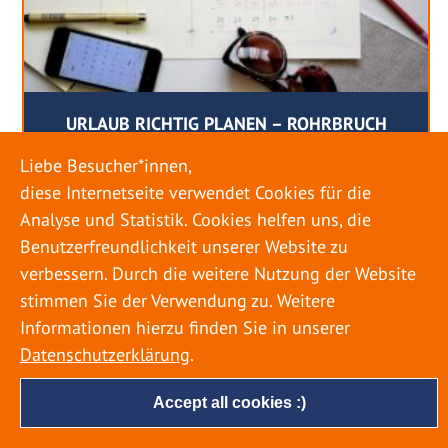
URLAUB RICHTIG PLANEN – ROHRBRUCH
VERHINDERN
Liebe Besucher*innen,
diese Internetseite verwendet Cookies für die
18. MAI 2022
Analyse und Statistik. Cookies helfen uns, die
Egal ob Sommer oder Winter: Alle Menschen
Benutzerfreundlichkeit unserer Website zu
genießen ihren Urlaub. Dabei zieht es die Einen
verbessern. Durch die weitere Nutzung der Website
weiter weg, die Anderen bleiben dann doch
stimmen Sie der Verwendung zu. Weitere
lieber in der Heimat. Wenn Sie für eine längere
Informationen hierzu finden Sie in unserer
Zeit wegfahren möchten, gibt es einige Dinge zu
Datenschutzerklärung
.
beachten, damit nicht anschließend eine böse
Überraschung auf Sie wartet. Um einen
Accept all cookies :)
möglichst entspannten Urlaub zu […]